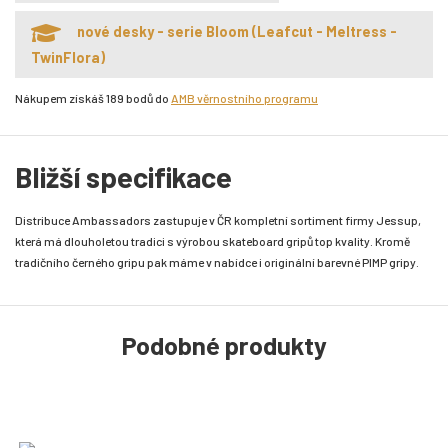
nové desky - serie Bloom (Leafcut - Meltress -
TwinFlora)
Nákupem získáš 189 bodů do
AMB věrnostního programu
Bližší specifikace
Distribuce Ambassadors zastupuje v ČR kompletní sortiment firmy Jessup,
která má dlouholetou tradici s výrobou skateboard gripů top kvality. Kromě
tradičního černého gripu pak máme v nabídce i originální barevné PIMP gripy.
Podobné produkty