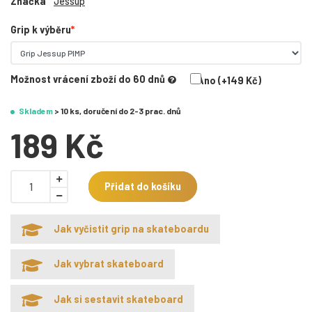
Značka
Jessup
Grip k výběru
Možnost vrácení zboží do 60 dnů
Ano (+149 Kč)
Skladem
> 10 ks, doručení do 2-3 prac. dnů
189 Kč
Přidat do košíku
Jak vyčistit grip na skateboardu
Jak vybrat skateboard
Jak si sestavit skateboard