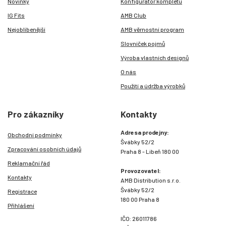
Novinky
Konfigurátor kompletu
IG Fits
AMB Club
Nejoblíbenější
AMB věrnostní program
Slovníček pojmů
Výroba vlastních designů
O nás
Použití a údržba výrobků
Pro zákazníky
Kontakty
Adresa prodejny:
Obchodní podmínky
Švábky 52/2
Zpracování osobních údajů
Praha 8 - Libeň 180 00
Reklamační řád
Provozovatel:
Kontakty
AMB Distribution s.r.o.
Švábky 52/2
Registrace
180 00 Praha 8
Přihlášení
IČO: 26011786