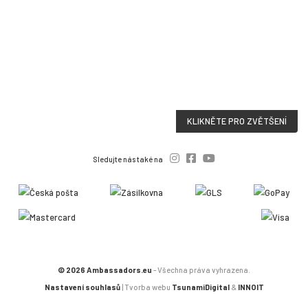
KLIKNĚTE PRO ZVĚTŠENÍ
Sledujte nás také na
© 2026 Ambassadors.eu
- Všechna práva vyhrazena.
Nastavení souhlasů
| Tvorba webu
TsunamiDigital
&
INNOIT