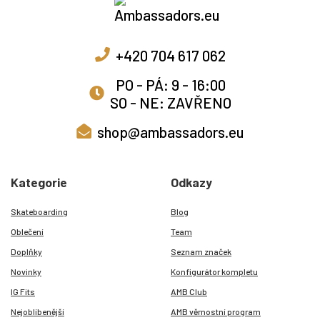
+420 704 617 062
PO - PÁ: 9 - 16:00
SO - NE: ZAVŘENO
shop@ambassadors.eu
Kategorie
Odkazy
Skateboarding
Blog
Oblečení
Team
Doplňky
Seznam značek
Novinky
Konfigurátor kompletu
IG Fits
AMB Club
Nejoblíbenější
AMB věrnostní program