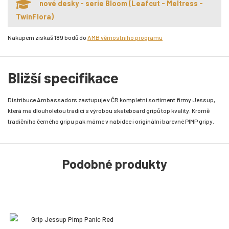
nové desky - serie Bloom (Leafcut - Meltress -
TwinFlora)
Nákupem získáš 189 bodů do
AMB věrnostního programu
Bližší specifikace
Distribuce Ambassadors zastupuje v ČR kompletní sortiment firmy Jessup,
která má dlouholetou tradici s výrobou skateboard gripů top kvality. Kromě
tradičního černého gripu pak máme v nabídce i originální barevné PIMP gripy.
Podobné produkty