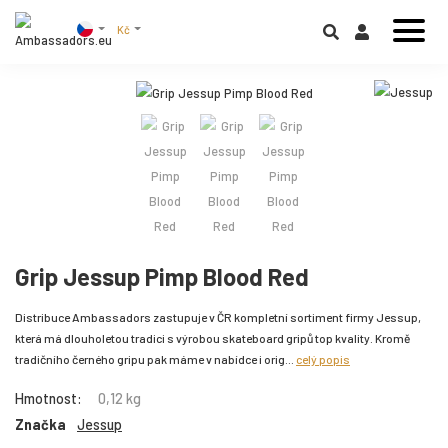
Kč
Grip Jessup Pimp Blood Red
Distribuce Ambassadors zastupuje v ČR kompletní sortiment firmy Jessup,
která má dlouholetou tradici s výrobou skateboard gripů top kvality. Kromě
tradičního černého gripu pak máme v nabídce i orig...
celý popis
Hmotnost:
0,12 kg
Značka
Jessup